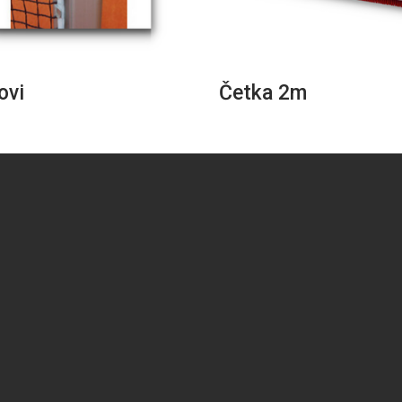
ovi
Četka 2m